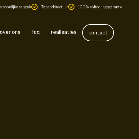
ersoonlijke aanpak
Toparchitectuur
100% voltooiingsgarantie
over ons
faq
realisaties
contact