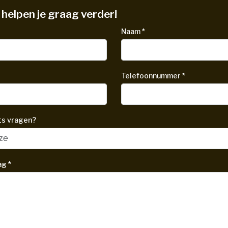
helpen je graag verder!
Naam
*
Telefoonnummer
*
ets vragen?
ag
*