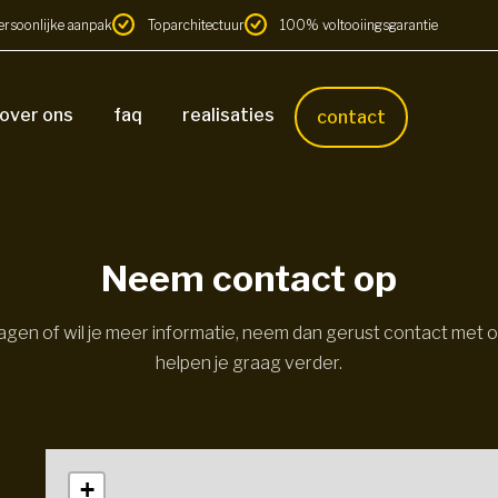
ersoonlijke aanpak
Toparchitectuur
100% voltooiingsgarantie
over ons
faq
realisaties
contact
Neem contact op
agen of wil je meer informatie, neem dan gerust contact met o
helpen je graag verder.
+