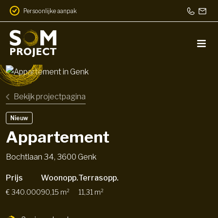
Persoonlijke aanpak
Toparchitectuur
Bekijk projectpagina
Nieuw
Appartement
Bochtlaan 34, 3600 Genk
Prijs
Woonopp.
Terrasopp.
€ 340.000
90,15 m²
11,31 m²