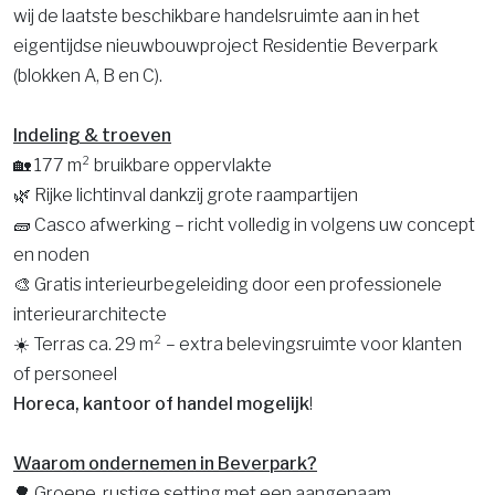
wij de laatste beschikbare handelsruimte aan in het
eigentijdse nieuwbouwproject Residentie Beverpark
(blokken A, B en C).
Indeling & troeven
🏡 177 m² bruikbare oppervlakte
🌿 Rijke lichtinval dankzij grote raampartijen
🧱 Casco afwerking – richt volledig in volgens uw concept
en noden
🎨 Gratis interieurbegeleiding door een professionele
interieurarchitecte
☀️ Terras ca. 29 m² – extra belevingsruimte voor klanten
of personeel
Horeca, kantoor of handel mogelijk
!
Waarom ondernemen in Beverpark?
🌳 Groene, rustige setting met een aangenaam