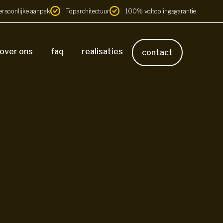
ersoonlijke aanpak
Toparchitectuur
100% voltooiingsgarantie
over ons
faq
realisaties
contact