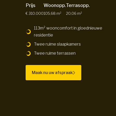
Prijs
Woonopp.
Terrasopp.
€ 310.000
105,68 m²
20,06 m²
113m² wooncomfort in gloednieuwe
residentie
Twee ruime slaapkamers
Twee ruime terrassen
Maak nu uw afspraak