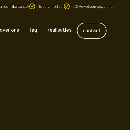
ersoonlijke aanpak
Toparchitectuur
100% voltooiingsgarantie
over ons
faq
realisaties
contact