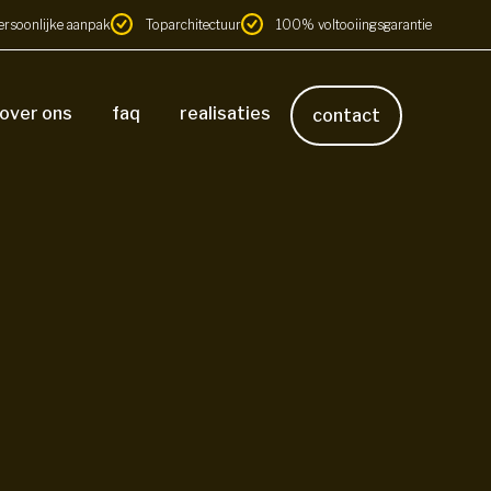
ersoonlijke aanpak
Toparchitectuur
100% voltooiingsgarantie
over ons
faq
realisaties
contact