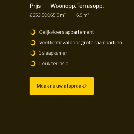
Prijs
Woonopp.
Terrasopp.
€ 253.500
65,5 m²
6,9 m²
Gelijkvloers appartement
Veel lichtinval door grote raampartijen
1 slaapkamer
Leuk terrasje
Maak nu uw afspraak