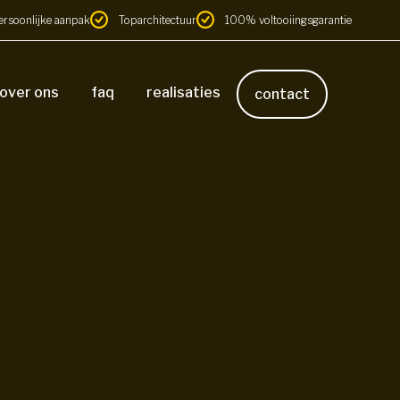
ersoonlijke aanpak
Toparchitectuur
100% voltooiingsgarantie
over ons
faq
realisaties
contact