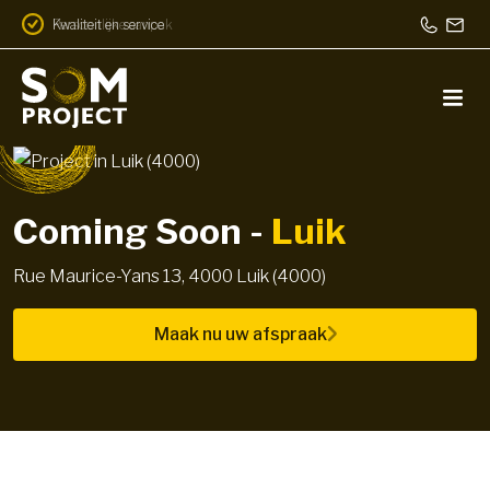
Kwaliteit en service
Persoonlijke aanpak
Coming Soon -
Luik
Rue Maurice-Yans 13, 4000 Luik (4000)
Maak nu uw afspraak