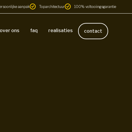
ersoonlijke aanpak
Toparchitectuur
100% voltooiingsgarantie
over ons
faq
realisaties
contact