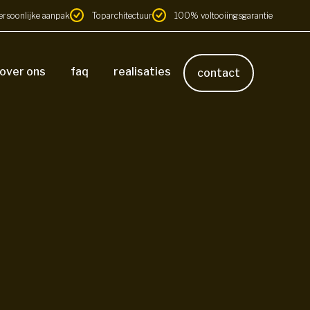
ersoonlijke aanpak
Toparchitectuur
100% voltooiingsgarantie
over ons
faq
realisaties
contact