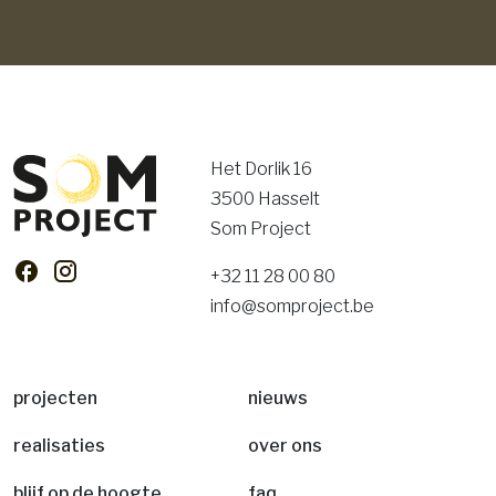
Het Dorlik 16
3500 Hasselt
Som Project
+32 11 28 00 80
info@somproject.be
projecten
nieuws
realisaties
over ons
blijf op de hoogte
faq