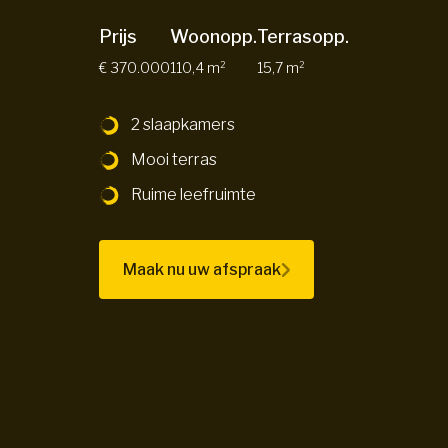
Prijs
Woonopp.
Terrasopp.
€ 370.000
110,4 m²
15,7 m²
2 slaapkamers
Mooi terras
Ruime leefruimte
Maak nu uw afspraak