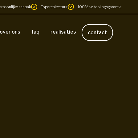
ersoonlijke aanpak
Toparchitectuur
100% voltooiingsgarantie
over ons
faq
realisaties
contact