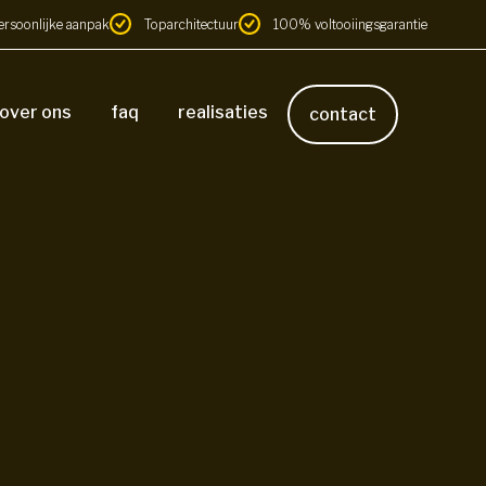
ersoonlijke aanpak
Toparchitectuur
100% voltooiingsgarantie
over ons
faq
realisaties
contact