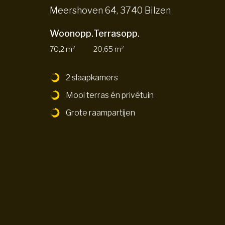
Meershoven 64, 3740 Bilzen
Woonopp.
Terrasopp.
70,2 m²
20,65 m²
2 slaapkamers
Mooi terras én privétuin
Grote raampartijen