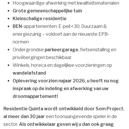
Hoogwaardige afwerking met kwaliteitsmaterialen
Grote g
emeenschappelijke tuin
Kleinschalige
residentie
BEN
-appartementen: E-peil <30; Duurzaam &
energiezuinig – voldoet aan de nieuwste EPB-
normen
Ondergrondse
parkeergarage
, fietsenstalling en
privébergingen beschikbaar
Winkels, horeca en dagelijkse voorzieningen op
wandelafstand
Oplevering voorzien najaar 2026, u heeft nu nog
inspraak op de indeling en afwerking van uw
droomappartement!
Residentie Quinta wordt ontwikkeld door Som Project
,
al meer dan 30 jaar
een toonaangevende speler in de
sector.
Als ontwikkelaar geven wij u dan ook graag