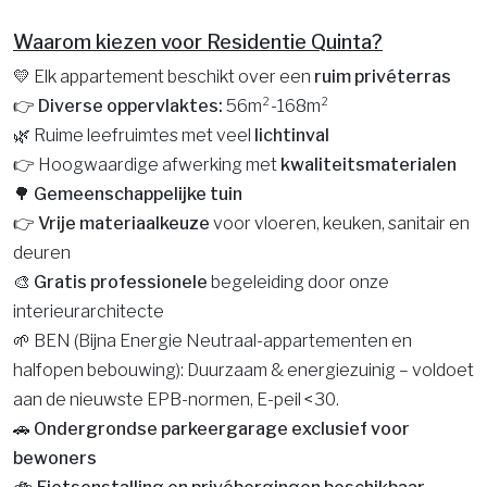
Waarom kiezen voor Residentie Quinta?
💛 Elk appartement beschikt over een
ruim privéterras
👉 Diverse oppervlaktes:
56m²-168m²
🌿 Ruime leefruimtes met veel
lichtinval
👉
Hoogwaardige afwerking met
kwaliteitsmaterialen
🌳 Gemeenschappelijke tuin
👉
Vrije materiaalkeuze
voor vloeren, keuken, sanitair en
deuren
🎨
Gratis
professionele
begeleiding door onze
interieurarchitecte
🌱 BEN (Bijna Energie Neutraal-appartementen en
halfopen bebouwing): Duurzaam & energiezuinig – voldoet
aan de nieuwste EPB-normen, E-peil <30.
🚗 Ondergrondse parkeergarage exclusief voor
bewoners