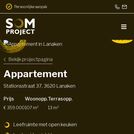
Persoonlijke aanpak
6% BTW
Bekijk projectpagina
Appartement
Stationsstraat 37, 3620 Lanaken
Prijs
Woonopp.
Terrasopp.
€ 359.000
107 m²
13 m²
Leefruimte met open keuken